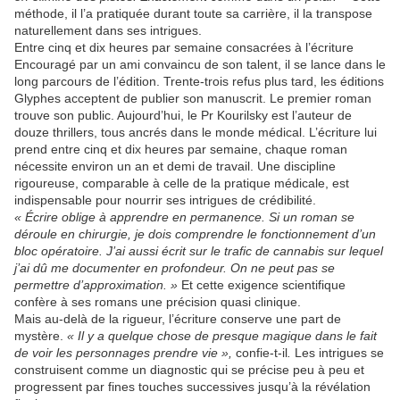
méthode, il l’a pratiquée durant toute sa carrière, il la transpose
naturellement dans ses intrigues.
Entre cinq et dix heures par semaine consacrées à l’écriture
Encouragé par un ami convaincu de son talent, il se lance dans le
long parcours de l’édition. Trente-trois refus plus tard, les éditions
Glyphes acceptent de publier son manuscrit. Le premier roman
trouve son public. Aujourd’hui, le Pr Kourilsky est l’auteur de
douze thrillers, tous ancrés dans le monde médical. L’écriture lui
prend entre cinq et dix heures par semaine, chaque roman
nécessite environ un an et demi de travail. Une discipline
rigoureuse, comparable à celle de la pratique médicale, est
indispensable pour nourrir ses intrigues de crédibilité.
« Écrire oblige à apprendre en permanence. Si un roman se
déroule en chirurgie, je dois comprendre le fonctionnement d’un
bloc opératoire. J’ai aussi écrit sur le trafic de cannabis sur lequel
j’ai dû me documenter en profondeur. On ne peut pas se
permettre d’approximation. »
Et cette exigence scientifique
confère à ses romans une précision quasi clinique.
Mais au-delà de la rigueur, l’écriture conserve une part de
mystère.
« Il y a quelque chose de presque magique dans le fait
de voir les personnages prendre vie »,
confie-t-il
.
Les intrigues se
construisent comme un diagnostic qui se précise peu à peu et
progressent par fines touches successives jusqu’à la révélation