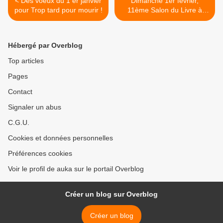
< Des voeux du 1 er janvier
Dimanche 1er février,
pour Trop tard pour mourir !
11ème Salon du Livre à
IGOVILLE ( 27460) >
Hébergé par Overblog
Top articles
Pages
Contact
Signaler un abus
C.G.U.
Cookies et données personnelles
Préférences cookies
Voir le profil de auka sur le portail Overblog
Créer un blog sur Overblog
Créer un blog