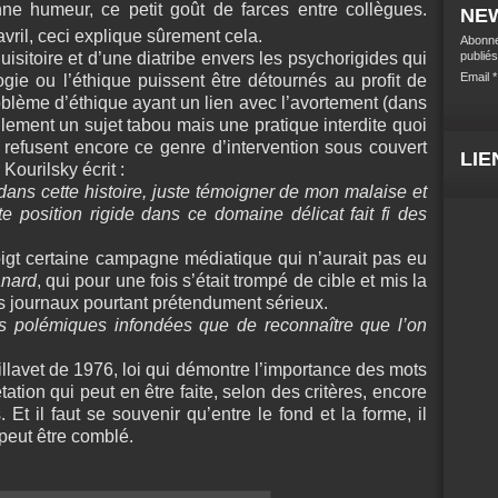
nne humeur, ce petit goût de farces entre collègues.
NE
vril, ceci explique sûrement cela.
Abonne
publiés
uisitoire et d’une diatribe envers les psychorigides qui
Email
gie ou l’éthique puissent être détournés au profit de
lème d’éthique ayant un lien avec l’avortement (dans
lement un sujet tabou mais une pratique interdite quoi
 refusent encore ce genre d’intervention sous couvert
LIE
Kourilsky écrit :
dans cette histoire, juste témoigner de mon malaise et
e position rigide dans ce domaine délicat fait fi des
igt certaine campagne médiatique qui n’aurait pas eu
nard
, qui pour une fois s’était trompé de cible et mis la
s journaux pourtant prétendument sérieux.
des polémiques infondées que de reconnaître que l’on
aillavet de 1976, loi qui démontre l’importance des mots
étation qui peut en être faite, selon des critères, encore
. Et il faut se souvenir qu’entre le fond et la forme, il
 peut être comblé.