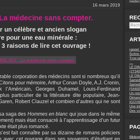
médeci
16 mars 2019
 La médecine sans compter.
RE
r un célèbre et ancien slogan
ire pour une eau minérale :
ART
, 3 raisons de lire cet ouvrage !
rappel
Scène 
Trop ta
....
LE DI
(27340
rable corporation des médecins sont si nombreux qu’il
LE DI
Samedi
r. Citons pour mémoire, Arthur Conan Doyle, A.J. Cronin,
Samedi
k l’Américain, Georges Duhamel, Louis-Ferdinand
(54400
Un ret
us particulier de la littérature dite populaire, Jean-
Dimanc
 Garen, Robert Clauzel et combien d’autres qui ne sont
IGOVIL
Une in
Des vo
 sa saga des
Hommes en blanc
qui joue dans le même
ment) mais était consacré à l’apprentissage d’un futur
xte était plus romancé.
PA
 s’est fait connaître par sa dizaine de romans policiers
Bibliog
ge avec cet ouvrage dans ses souvenirs d’étudiant en