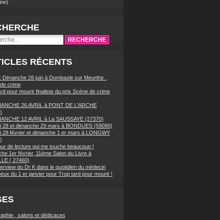
ne)
CHERCHE
ICLES RÉCENTS
 : Dimanche 28 juin à Dombasle sur Meurthe .
de crime
rd pour mourir finaliste du prix Scène de crime
MANCHE 26 AVRIL à PONT DE L'ARCHE
)
MANCHE 12 AVRIL à La SAUSSAYE (27370)
 28 et dimanche 29 mars à BONDUES (59090)
 28 février et dimanche 1 er mars à LONGWY
)
our de lecture qui me touche beaucoup !
he 1er février, 11ème Salon du Livre à
LE ( 27460)
terview du Dr K dans le quotidien du médecin
eux du 1 er janvier pour Trop tard pour mourir !
GES
raphie , salons et dédicaces