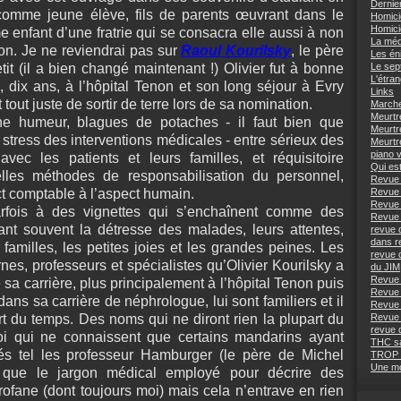
Dernie
comme jeune élève, fils de parents œuvrant dans le
Homici
Homici
 enfant d’une fratrie qui se consacra elle aussi à non
La méd
ion. Je ne reviendrai pas sur
Raoul Kourilsky
, le père
Les én
tit (il a bien changé maintenant !) Olivier fut à bonne
Le sep
L'étra
, dix ans, à l’hôpital Tenon et son long séjour à Evry
Links
tout juste de sortir de terre lors de sa nomination.
Marche
Meurtr
nne humeur, blagues de potaches - il faut bien que
Meurtr
stress des interventions médicales - entre sérieux des
Meurtr
piano 
avec les patients et leurs familles, et réquisitoire
Qui est
lles méthodes de responsabilisation du personnel,
Revue 
ct comptable à l’aspect humain.
Revue 
Revue 
arfois à des vignettes qui s’enchaînent comme des
Revue 
ant souvent la détresse des malades, leurs attentes,
revue 
dans r
 familles, les petites joies et les grandes peines. Les
revue 
es, professeurs et spécialistes qu’Olivier Kourilsky a
du JIM
Revue 
sa carrière, plus principalement à l’hôpital Tenon puis
Revue 
ns sa carrière de néphrologue, lui sont familiers et il
Revue 
rt du temps. Des noms qui ne diront rien la plupart du
Revue 
revue 
 qui ne connaissent que certains mandarins ayant
THC s
sés tel les professeur Hamburger (le père de Michel
TROP
Une mo
que le jargon médical employé pour décrire des
profane (dont toujours moi) mais cela n’entrave en rien