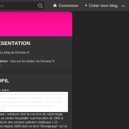
Connexion
+
Créer mon blog
ÉSENTATION
 Le blog du Docteur K
iption
: tout sur les polars du Docteur K
t
FIL
:
auka
pos :
médecin chef du service de néphrologie
 au centre hospitalier sud francilien de 1982 à
j'écris des romans policiers médicaux ( 12
ns depuis 2005 dont un livre "témoignage" sur la