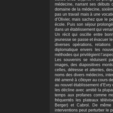
médecine, narrant ses débuts 
domaine de la médecine, sixième
pas un travail mais à une vocat
d’Olivier, mais sachez que le pe
école. Puis son séjour prolongé
dans un établissement qui venait 
Un récit qui oscille entre bo
jeunesse se passe et évacuer le 
diverses opérations, relations 
diplomatique envers les nouve
méthodes qui privilégient l’aspe
Les souvenirs se réduisent p
images, des diapositives montr
celles, détresse et attentes, des
noms des divers médecins, intern
été amené à côtoyer au cours de 
au nouvel établissement d’Evry da
les décline avec amitié la plupa
temps aux profanes comme moi
fréquentés les plateaux télévi
Berger) et Cabrol. De même 
interventions peut perturber le 