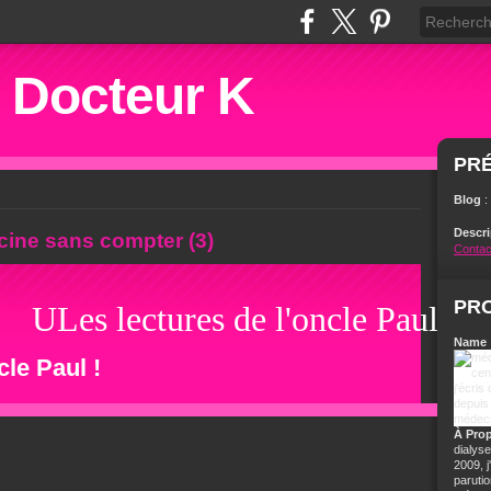
u Docteur K
PR
Blog
:
Descr
ine sans compter (3)
Contac
PRO
ULes lectures de l'oncle Paul
Name 
cle Paul !
À Pro
dialyse
2009, 
parutio