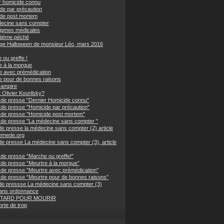
r homicide connu
de par précaution
de post mortem
ecine sans compter
igmes médicales
tième péché
nge Halloween de monsieur Léo, mars 2016
 ou greffe !
e à la morgue
e avec prémédication
e pour de bonnes raisons
vampire
 Olivier Kourilsky?
de presse "Dernier Homicide connu"
de presse "Homicide par précaution"
de presse "Homicide post mortem"
de presse "La médecine sans compter "
de presse la médecine sans compter (2) article
emede.org
de presse La médecine sans compter (3), article
de presse "Marche ou greffe!"
de presse “Meurtre à la morgue”
de presse "Meurtre avec prémédication"
de presse “Meurtre pour de bonnes raisons”
de pressse La médecine sans compter (3)
ans ordonnance
 TARD POUR MOURIR
rte de trop