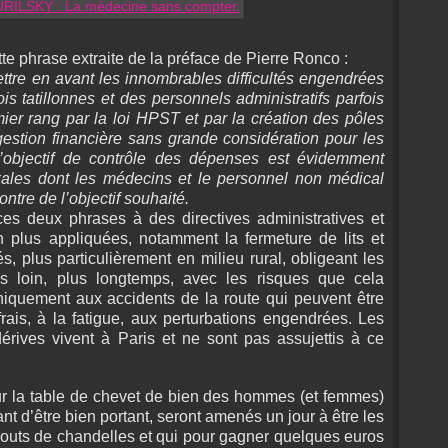
ette phrase extraite de la préface de Pierre Ronco :
mettre en avant les innombrables difficultés engendrées
s tatillonnes et des personnels administratifs parfois
er rang par la loi HPST et par la création des pôles
a gestion financière sans grande considération pour les
l’objectif de contrôle des dépenses est évidemment
oxales dont les médecins et le personnel non médical
ontre de l’objectif souhaité.
 ces deux phrases à des directives administratives et
 plus appliquées, notamment la fermeture de lits et
s, plus particulièrement en milieu rural, obligeant les
us loin, plus longtemps, avec les risques que cela
niquement aux accidents de la route qui peuvent être
frais, à la fatigue, aux perturbations engendrées. Les
érives vivent à Paris et ne sont pas assujettis à ce
 sur la table de chevet de bien des hommes (et femmes)
tant d’être bien portant, seront amenés un jour à être les
outs de chandelles et qui pour gagner quelques euros