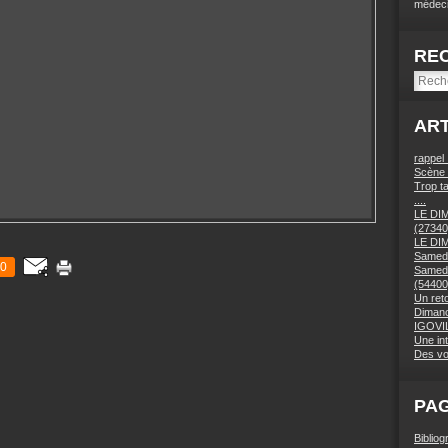
médeci
RE
ART
rappel
Scène 
Trop ta
....
LE DI
(27340
LE DI
Samedi
0
Samedi
(54400
Un ret
Dimanc
IGOVIL
Une in
Des vo
PA
Bibliog