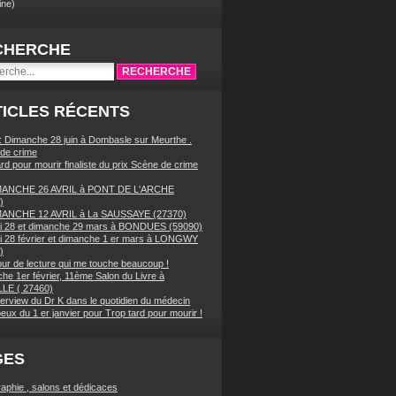
ne)
CHERCHE
ICLES RÉCENTS
 : Dimanche 28 juin à Dombasle sur Meurthe .
de crime
rd pour mourir finaliste du prix Scène de crime
MANCHE 26 AVRIL à PONT DE L'ARCHE
)
MANCHE 12 AVRIL à La SAUSSAYE (27370)
 28 et dimanche 29 mars à BONDUES (59090)
 28 février et dimanche 1 er mars à LONGWY
)
our de lecture qui me touche beaucoup !
he 1er février, 11ème Salon du Livre à
LE ( 27460)
terview du Dr K dans le quotidien du médecin
eux du 1 er janvier pour Trop tard pour mourir !
GES
raphie , salons et dédicaces