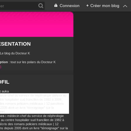
Connexion
+
Créer mon blog
ÉSENTATION
 Le blog du Docteur K
iption
: tout sur les polars du Docteur K
t
FIL
:
auka
pos :
médecin chef du service de néphrologie
 au centre hospitalier sud francilien de 1982 à
j'écris des romans policiers médicaux ( 12
ns depuis 2005 dont un livre "témoignage" sur la