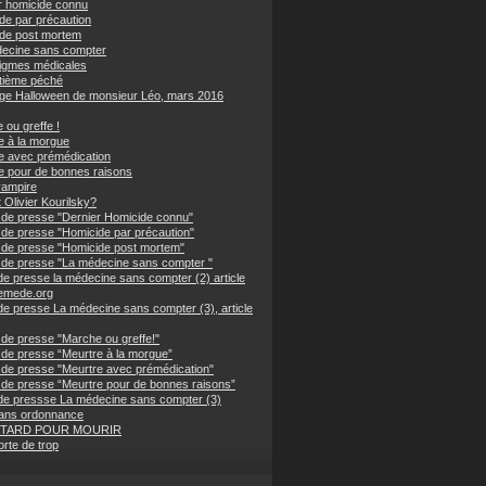
r homicide connu
de par précaution
de post mortem
ecine sans compter
igmes médicales
tième péché
nge Halloween de monsieur Léo, mars 2016
 ou greffe !
e à la morgue
e avec prémédication
e pour de bonnes raisons
vampire
 Olivier Kourilsky?
de presse "Dernier Homicide connu"
de presse "Homicide par précaution"
de presse "Homicide post mortem"
de presse "La médecine sans compter "
de presse la médecine sans compter (2) article
emede.org
de presse La médecine sans compter (3), article
de presse "Marche ou greffe!"
de presse “Meurtre à la morgue”
de presse "Meurtre avec prémédication"
de presse “Meurtre pour de bonnes raisons”
de pressse La médecine sans compter (3)
ans ordonnance
 TARD POUR MOURIR
rte de trop