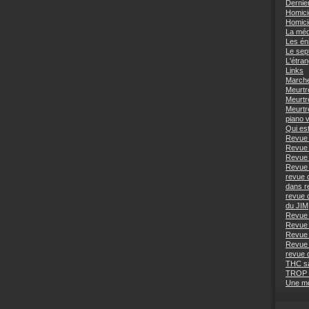
Dernie
Homici
Homici
La méd
Les én
Le sep
L'étra
Links
Marche
Meurtr
Meurtr
Meurtr
piano 
Qui est
Revue 
Revue 
Revue 
Revue 
revue 
dans r
revue 
du JIM
Revue 
Revue 
Revue 
Revue 
revue 
THC s
TROP
Une mo