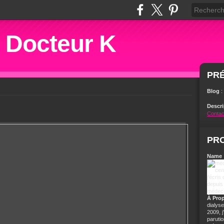
u Docteur K
PR
Blog
:
Descr
Contac
PRO
Name 
À Pro
dialyse
2009, 
parutio