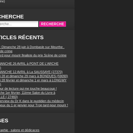
ne)
CHERCHE
ICLES RÉCENTS
 : Dimanche 28 juin à Dombasle sur Meurthe .
de crime
rd pour mourir finaliste du prix Scène de crime
MANCHE 26 AVRIL à PONT DE L'ARCHE
)
MANCHE 12 AVRIL à La SAUSSAYE (27370)
 28 et dimanche 29 mars à BONDUES (59090)
 28 février et dimanche 1 er mars à LONGWY
)
our de lecture qui me touche beaucoup !
he 1er février, 11ème Salon du Livre à
LE ( 27460)
terview du Dr K dans le quotidien du médecin
eux du 1 er janvier pour Trop tard pour mourir !
GES
raphie , salons et dédicaces