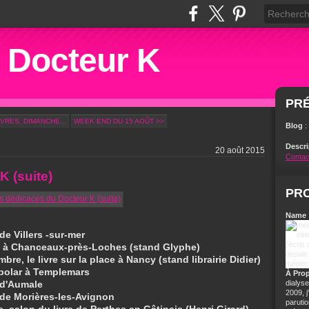
u Docteur K
PR
IVRES, DIMANCHE...
WEEK END DU 15 AOÛT >>
Blog
:
Descr
20 août 2015
Contac
K (suite)
PRO
Name 
de Villers -sur-mer
es à Chanceaux-près-Loches (stand Glyphe)
e, le livre sur la place à Nancy (stand librairie Didier)
 polar à Templemars
À Pro
e d'Aumale
dialyse
2009, 
e de Morières-les-Avignon
parutio