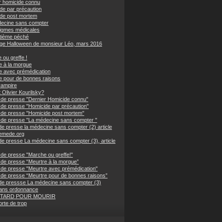
r homicide connu
de par précaution
de post mortem
ecine sans compter
igmes médicales
tième péché
nge Halloween de monsieur Léo, mars 2016
 ou greffe !
e à la morgue
e avec prémédication
e pour de bonnes raisons
vampire
 Olivier Kourilsky?
de presse "Dernier Homicide connu"
de presse "Homicide par précaution"
de presse "Homicide post mortem"
de presse "La médecine sans compter "
de presse la médecine sans compter (2) article
emede.org
de presse La médecine sans compter (3), article
de presse "Marche ou greffe!"
de presse “Meurtre à la morgue”
de presse "Meurtre avec prémédication"
de presse “Meurtre pour de bonnes raisons”
de pressse La médecine sans compter (3)
ans ordonnance
 TARD POUR MOURIR
rte de trop