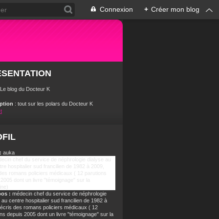
Connexion
+
Créer mon blog
ÉSENTATION
 Le blog du Docteur K
iption
: tout sur les polars du Docteur K
t
FIL
:
auka
pos :
médecin chef du service de néphrologie
 au centre hospitalier sud francilien de 1982 à
j'écris des romans policiers médicaux ( 12
ns depuis 2005 dont un livre "témoignage" sur la