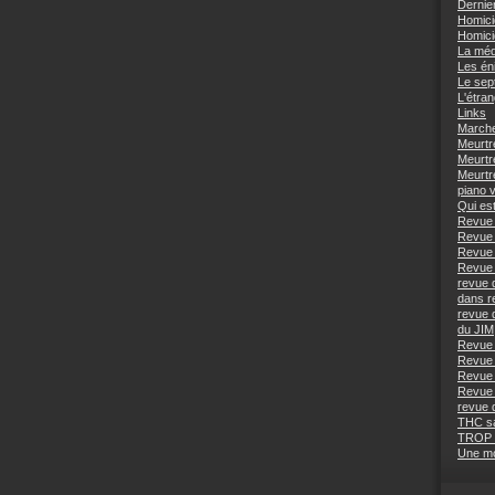
Dernie
Homici
Homici
La méd
Les én
Le sep
L'étra
Links
Marche
Meurtr
Meurtr
Meurtr
piano 
Qui est
Revue 
Revue 
Revue 
Revue 
revue 
dans r
revue 
du JIM
Revue 
Revue 
Revue 
Revue 
revue 
THC s
TROP
Une mo