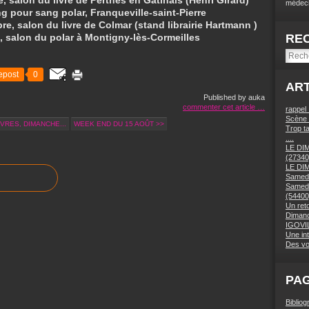
 salon du livre de Perthes en Gâtinais (Henri Girard)
médeci
 pour sang polar, Franqueville-saint-Pierre
e, salon du livre de Colmar (stand librairie Hartmann )
 salon du polar à Montigny-lès-Cormeilles
RE
epost
0
ART
Published by auka
commenter cet article
…
rappel
Scène 
IVRES, DIMANCHE...
WEEK END DU 15 AOÛT >>
Trop ta
....
LE DI
(27340
LE DI
Samedi
Samedi
(54400
Un ret
Dimanc
IGOVIL
Une in
Des vo
PA
Bibliog