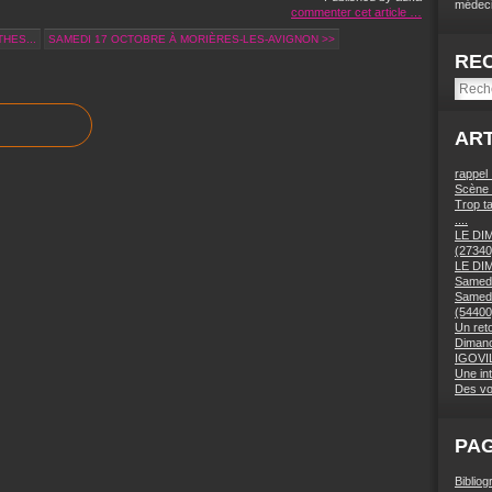
médeci
commenter cet article
…
HES...
SAMEDI 17 OCTOBRE À MORIÈRES-LES-AVIGNON >>
RE
ART
rappel
Scène 
Trop ta
....
LE DI
(27340
LE DI
Samedi
Samedi
(54400
Un ret
Dimanc
IGOVIL
Une in
Des vo
PA
Bibliog