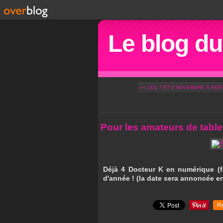
Le blog d
<< LES 7 ET 8 NOVEMBRE À PERT
Pour les amateurs de tablett
Déjà 4 Docteur K en numérique (fo
d'année ! (la date sera annoncée en
R