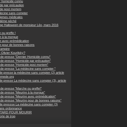
r homicide connu
de par précaution
de post mortem
ecine sans compter
igmes médicales
tième péché
nge Halloween de monsieur Léo, mars 2016
 ou greffe !
e à la morgue
e avec prémédication
e pour de bonnes raisons
vampire
 Olivier Kourilsky?
de presse "Dernier Homicide connu"
de presse "Homicide par précaution"
de presse "Homicide post mortem"
de presse "La médecine sans compter "
de presse la médecine sans compter (2) article
emede.org
de presse La médecine sans compter (3), article
de presse "Marche ou greffe!"
de presse “Meurtre à la morgue”
de presse "Meurtre avec prémédication"
de presse “Meurtre pour de bonnes raisons”
de pressse La médecine sans compter (3)
ans ordonnance
 TARD POUR MOURIR
rte de trop