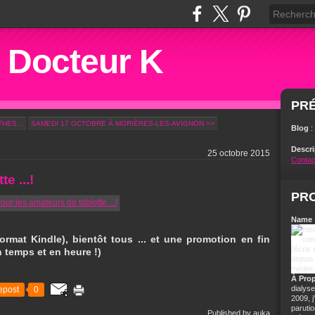
u Docteur K
PR
HES...
SAMEDI 17 OCTOBRE À MORIÈRES-LES-AVIGNON >>
Blog
:
Descr
25 octobre 2015
Contac
e ...!
PRO
Name 
rmat Kindle), bientôt tous ... et une promotion en fin
 temps et en heure !)
À Pro
dialyse
epost
0
2009, 
parutio
Published by auka