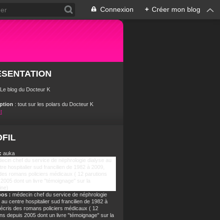
Connexion
+
Créer mon blog
ÉSENTATION
 Le blog du Docteur K
iption
: tout sur les polars du Docteur K
t
FIL
:
auka
pos :
médecin chef du service de néphrologie
 au centre hospitalier sud francilien de 1982 à
j'écris des romans policiers médicaux ( 12
ns depuis 2005 dont un livre "témoignage" sur la