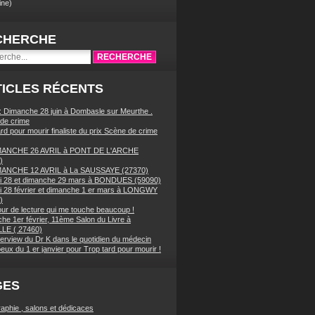
ne)
CHERCHE
ICLES RÉCENTS
 : Dimanche 28 juin à Dombasle sur Meurthe .
de crime
rd pour mourir finaliste du prix Scène de crime
MANCHE 26 AVRIL à PONT DE L'ARCHE
)
MANCHE 12 AVRIL à La SAUSSAYE (27370)
 28 et dimanche 29 mars à BONDUES (59090)
 28 février et dimanche 1 er mars à LONGWY
)
our de lecture qui me touche beaucoup !
he 1er février, 11ème Salon du Livre à
LE ( 27460)
terview du Dr K dans le quotidien du médecin
eux du 1 er janvier pour Trop tard pour mourir !
GES
raphie , salons et dédicaces