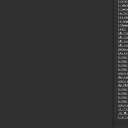
Dernie
Homici
Homici
La méd
Les én
Le sep
L'étra
Links
Marche
Meurtr
Meurtr
Meurtr
piano 
Qui est
Revue 
Revue 
Revue 
Revue 
revue 
dans r
revue 
du JIM
Revue 
Revue 
Revue 
Revue 
revue 
THC s
TROP
Une mo