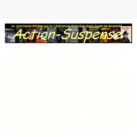
Polars d’hier
Coups de Cœur
Nouveautés Polars
Accueil
28 janvier 2018
Olivier Kourilsky : Marche ou greffe ! (Éd.Glyphe, 2018)
Le docteur Séverine Dombre est néphrologue à l’hôpital Tenon,
à Paris. Un métier exigeant qui n’explique pas vraiment que sa
vie soit un désert affectif. Ça remonte sans doute au décès
suspect de son père, quand elle était toute petite. Depuis, elle
ne montre plus guère ses émotions. Séverine est la mère de
Vincent, seize ans, mais c’est le père qui élève leur fils par
ailleurs. Sa relation intime avec Hubert Pélissié, chef
d’entreprise âgé de soixante-six ans, n’est que ponctuelle et
pourrait sembler
œdipienne.
Gardant une certaine distance
envers les autres, elle apparaît satisfaite de faire passer sa
profession avant sa vie privée.