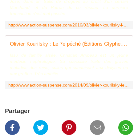
José, dans un trafic de drogues au profit d'un certain
Marchand, et du Patron de ce réseau. La dernière
transaction s'est mal passée :...
http://www.action-suspense.com/2016/03/olivier-kourilsky-l-etrange-halloween-de-m-leo-ed-glyphe-2016.html
Olivier Kourilsky : Le 7e péché (Éditions Glyphe, 2014) - Le blog de Claude LE NOCHER
Issu de famille aisée, Christian Arribeau est un jeune
médecin néphrologue. Sa spécialité traite des graves
maladies des reins, celles qui conduisent aux dialyses ou
aux greffes. Très ambitie...
http://www.action-suspense.com/2014/09/olivier-kourilsky-le-7e-peche-editions-glyphe-2014.html
Partager