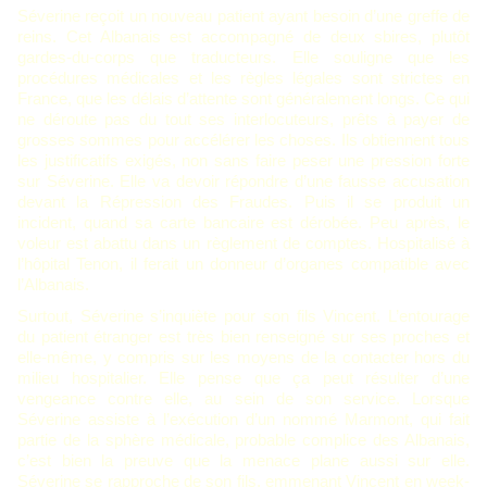
Séverine reçoit un nouveau patient ayant besoin d’une greffe de
reins. Cet Albanais est accompagné de deux sbires, plutôt
gardes-du-corps que traducteurs. Elle souligne que les
procédures médicales et les règles légales sont strictes en
France, que les délais d’attente sont généralement longs. Ce qui
ne déroute pas du tout ses interlocuteurs, prêts à payer de
grosses sommes pour accélérer les choses. Ils obtiennent tous
les justificatifs exigés, non sans faire peser une pression forte
sur Séverine. Elle va devoir répondre d’une fausse accusation
devant la Répression des Fraudes. Puis il se produit un
incident, quand sa carte bancaire est dérobée. Peu après, le
voleur est abattu dans un règlement de comptes. Hospitalisé à
l’hôpital Tenon, il ferait un donneur d’organes compatible avec
l’Albanais.
Surtout, Séverine s’inquiète pour son fils Vincent.
L
’entourage
du patient
étranger est très bien renseigné sur ses proches et
elle-même, y compris sur les moyens de la contacter hors du
milieu hospitalier. Elle pense que ça peut résulter d’une
vengeance contre elle, au sein de son service. Lorsque
Séverine assiste à l’exécution d’un nommé Marmont, qui fait
partie de la sphère médicale, probable complice des Albanais,
c’est bien la preuve que la menace plane aussi sur elle.
Séverine se rapproche de son fils, emmenant Vincent en week-