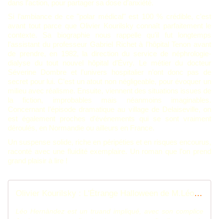
dans l’action, pour partager sa dose d’anxiété.
Si l’ambiance de ce "polar médical" est
100 %
crédible, c’est
avant tout parce que Olivier Kourilsky connaît parfaitement
le
contexte. Sa biographie nous rappelle qu’il fut longtemps
l’assistant du professeur Gabriel Richet à l’hôpital Tenon avant
de prendre, en 1982, la direction du service de néphrologie-
dialyse du tout nouvel hôpital d’Évry. Le métier du docteur
Séverine Dombre et l’univers hospitalier n’ont donc pas de
secret pour lui. C’est un atout non négligeable, pour évoquer un
milieu avec réalisme. Ensuite, viennent des situations issues de
la fiction,
improbables mais néanmoins imaginables.
Concernant l’épisode dramatique au village de Delaiseville, on
est également proches d’événements qui se sont vraiment
déroulés, en Normandie ou ailleurs en France.
Un suspense solide, riche en péripéties et en risques encourus,
raconté avec une fluidité exemplaire. Un roman que l’on prend
grand plaisir à lire !
Olivier Kourilsky : L'Étrange Halloween de M.Léo (Éd.Glyphe, 2016) - Le blog de Claude LE NOCHER
Léo Hernàndez est un truand impliqué, avec son complice