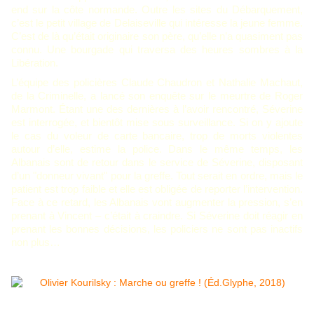
end sur la côte normande. Outre les sites du Débarquement,
c’est le petit village de Delaiseville qui intéresse la jeune femme.
C’est de là qu’était originaire son père, qu’elle n’a quasiment pas
connu.
Une bourgade qui traversa des heures sombres à la
Libération.
L’équipe des policières Claude Chaudron et Nathalie Machaut,
de la Criminelle, a lancé son enquête sur le meurtre de
Roger
Marmont. Étant une des dernières à l’avoir rencontré, Séverine
est interrogée, et bientôt mise sous surveillance. Si on y ajoute
le cas du voleur de carte bancaire, trop de morts violentes
autour d’elle, estime la police. Dans le même temps, les
Albanais sont de retour dans le service de Séverine, disposant
d’un "donneur vivant" pour la greffe. Tout serait en ordre, mais le
patient est trop faible et elle est obligée de reporter l’intervention.
Face à ce retard, les Albanais vont augmenter la pression, s’en
prenant à Vincent – c’était à craindre. Si Séverine doit réagir en
prenant les bonnes décisions, les policiers ne sont pas inactifs
non plus…