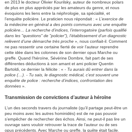
en 2013 le docteur Olivier Kourilsky, auteur de nombreux polars
de plus en plus appréciés par les amateurs du genre, et nous
évoquions les liens entre la néphrologie, sa spécialité, et
l’enquête policière. Le praticien nous répondait : «
L’exercice de
la médecine en général a des points communs avec une enquête
policière… La recherche d’indices, l’interrogatoire (parfois qualifié
dans les "questions" de "policier"), l’établissement d’un diagnostic
relèvent d’une démarche très proche
», nous confiait-il. Comment
ne pas ressentir une certaine fierté de voir l’auteur reprendre
cette idée dans les colonnes de son dernier opus Marche ou
greffe. Quand l’héroïne, Sévérine Dombre, fait part de ses
différentes déductions à son amant et ami policier Quentin
Bartoldi, ce dernier la félicite : «
- Tu aurais dû entrer dans la
police (…). - Tu sais, le diagnostic médical, c’est souvent une
enquête de police : recherche d’indices, confrontation des
données
».
Transmission de convictions d’auteur à héroïne
L’un des seconds travers du journaliste (qu’il partage peut-être un
peu moins avec les autres hominidés) est de ne pas pouvoir
s’empêcher de rechercher des échos. Ainsi, ne peut-il pas lire un
ouvrage sans vouloir retrouver la trace de l’auteur ou de ses
opus précédents. Avec Marche ou greffe, la quête était facile.