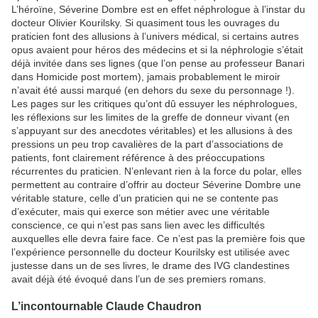
L’héroïne, Séverine Dombre est en effet néphrologue à l’instar du
docteur Olivier Kourilsky. Si quasiment tous les ouvrages du
praticien font des allusions à l’univers médical, si certains autres
opus avaient pour héros des médecins et si la néphrologie s’était
déjà invitée dans ses lignes (que l’on pense au professeur Banari
dans Homicide post mortem), jamais probablement le miroir
n’avait été aussi marqué (en dehors du sexe du personnage !).
Les pages sur les critiques qu’ont dû essuyer les néphrologues,
les réflexions sur les limites de la greffe de donneur vivant (en
s’appuyant sur des anecdotes véritables) et les allusions à des
pressions un peu trop cavalières de la part d’associations de
patients, font clairement référence à des préoccupations
récurrentes du praticien. N’enlevant rien à la force du polar, elles
permettent au contraire d’offrir au docteur Séverine Dombre une
véritable stature, celle d’un praticien qui ne se contente pas
d’exécuter, mais qui exerce son métier avec une véritable
conscience, ce qui n’est pas sans lien avec les difficultés
auxquelles elle devra faire face. Ce n’est pas la première fois que
l’expérience personnelle du docteur Kourilsky est utilisée avec
justesse dans un de ses livres, le drame des IVG clandestines
avait déjà été évoqué dans l’un de ses premiers romans.
L’incontournable Claude Chaudron