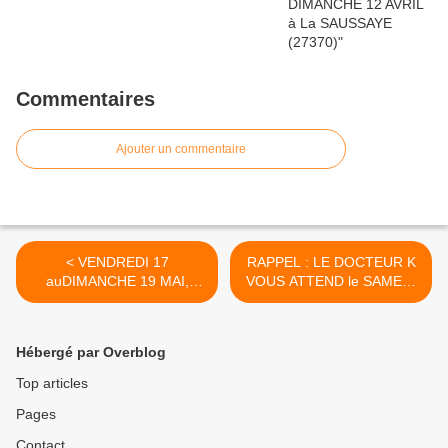
Commentaires
Ajouter un commentaire
< VENDREDI 17
RAPPEL : LE DOCTEUR K
auDIMANCHE 19 MAI,
VOUS ATTEND le SAMEDI
C'EST à VILLENEUVE sur
25 MAI à la FNAC EVRY
LOT !
(14-19h) ! >
Hébergé par Overblog
Top articles
Pages
Contact