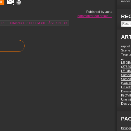
médeci
0
Published by auka
RE
commenter cet article
…
ER ...
DIMANCHE 3 DECEMBRE , À VEXIN... >>
ART
rappel
Scène 
Trop ta
....
LE DI
(27340
LE DI
Samedi
Samedi
(54400
Un ret
Dimanc
IGOVIL
Une in
Des vo
PA
Bibliog