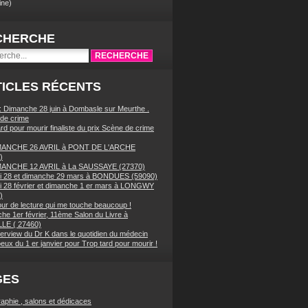
ne)
CHERCHE
ICLES RÉCENTS
 : Dimanche 28 juin à Dombasle sur Meurthe .
de crime
rd pour mourir finaliste du prix Scène de crime
MANCHE 26 AVRIL à PONT DE L'ARCHE
)
MANCHE 12 AVRIL à La SAUSSAYE (27370)
 28 et dimanche 29 mars à BONDUES (59090)
 28 février et dimanche 1 er mars à LONGWY
)
our de lecture qui me touche beaucoup !
he 1er février, 11ème Salon du Livre à
LE ( 27460)
terview du Dr K dans le quotidien du médecin
eux du 1 er janvier pour Trop tard pour mourir !
GES
raphie , salons et dédicaces