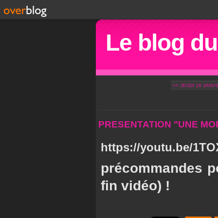
Le blog d
<< JEUDI 18 JANVI
PRESENTATION "UNE MO
https://youtu.be/1
précommandes po
fin vidéo) !