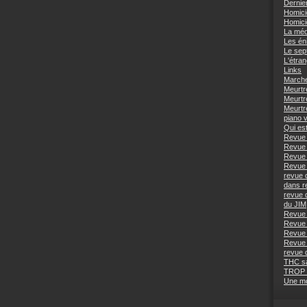
Dernie
Homici
Homici
La méd
Les én
Le sep
L'étra
Links
Marche
Meurtr
Meurtr
Meurtr
piano 
Qui est
Revue 
Revue 
Revue 
Revue 
revue 
dans r
revue 
du JIM
Revue 
Revue 
Revue 
Revue 
revue 
THC s
TROP
Une mo