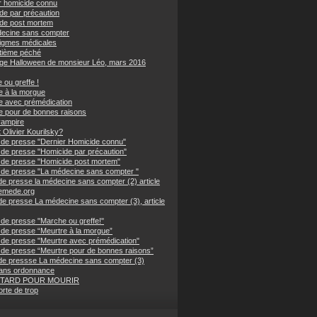
r homicide connu
de par précaution
de post mortem
ecine sans compter
igmes médicales
tième péché
nge Halloween de monsieur Léo, mars 2016
 ou greffe !
e à la morgue
e avec prémédication
e pour de bonnes raisons
vampire
 Olivier Kourilsky?
de presse "Dernier Homicide connu"
de presse "Homicide par précaution"
de presse "Homicide post mortem"
de presse "La médecine sans compter "
de presse la médecine sans compter (2) article
emede.org
de presse La médecine sans compter (3), article
de presse "Marche ou greffe!"
de presse “Meurtre à la morgue”
de presse "Meurtre avec prémédication"
de presse “Meurtre pour de bonnes raisons”
de pressse La médecine sans compter (3)
ans ordonnance
 TARD POUR MOURIR
rte de trop