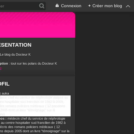
Connexion
+
Créer mon blog
ÉSENTATION
 Le blog du Docteur K
iption
: tout sur les polars du Docteur K
t
FIL
:
auka
pos :
médecin chef du service de néphrologie
 au centre hospitalier sud francilien de 1982 à
j'écris des romans policiers médicaux ( 12
ns depuis 2005 dont un livre "témoignage" sur la