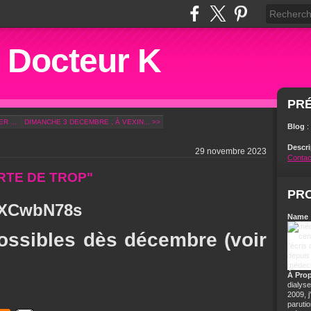
u Docteur K
PR
ER ...
DIMANCHE 3 DECEMBRE , À VEXIN... >>
Blog
:
Descr
29 novembre 2023
Contac
RTE DE TROP"
PRO
TOXCwbN78s
Name 
ssibles dès décembre (voir
À Pro
dialyse
2009, 
parutio