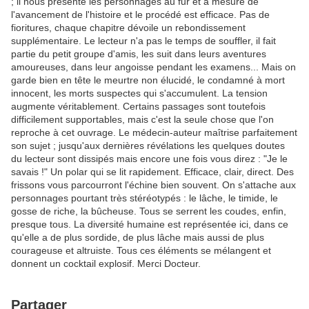
; il nous présente les personnages au fur et à mesure de
l'avancement de l'histoire et le procédé est efficace. Pas de
fioritures, chaque chapitre dévoile un rebondissement
supplémentaire. Le lecteur n'a pas le temps de souffler, il fait
partie du petit groupe d'amis, les suit dans leurs aventures
amoureuses, dans leur angoisse pendant les examens... Mais on
garde bien en tête le meurtre non élucidé, le condamné à mort
innocent, les morts suspectes qui s'accumulent. La tension
augmente véritablement. Certains passages sont toutefois
difficilement supportables, mais c'est la seule chose que l'on
reproche à cet ouvrage. Le médecin-auteur maîtrise parfaitement
son sujet ; jusqu'aux dernières révélations les quelques doutes
du lecteur sont dissipés mais encore une fois vous direz : "Je le
savais !" Un polar qui se lit rapidement. Efficace, clair, direct. Des
frissons vous parcourront l'échine bien souvent. On s'attache aux
personnages pourtant très stéréotypés : le lâche, le timide, le
gosse de riche, la bûcheuse. Tous se serrent les coudes, enfin,
presque tous. La diversité humaine est représentée ici, dans ce
qu'elle a de plus sordide, de plus lâche mais aussi de plus
courageuse et altruiste. Tous ces éléments se mélangent et
donnent un cocktail explosif. Merci Docteur.
Partager