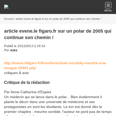
MENU
Accueil
» article evene.le figaro.fr sur un polar de 2005 qui continue son chemin !
article evene.le figaro.fr sur un polar de 2005 qui
continue son chemin !
Publié le 15/12/2013 à 10:34
Par
auka
http://evene.lefigaro.fr/
livres/livre/
olivier-kourilsky-meurtre-a-la-
morgue-18461.php
critiques & avis
Critique de la rédaction
Par Anne-Catherine d’Espies
Un médecin qui se lance dans le polar... Bien évidemment il
plante le décor dans une université de médecine et ses
protagonistes en sont les étudiants. Le ton est donné dès le
premier chapitre : meurtre sordide, l'auteur ne perd pas de temps