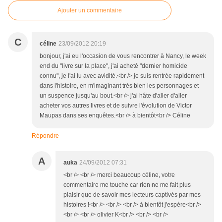
Ajouter un commentaire
C
céline
23/09/2012 20:19
bonjour, j'ai eu l'occasion de vous rencontrer à Nancy, le week
end du "livre sur la place", j'ai acheté "dernier homicide
connu", je l'ai lu avec avidité.<br /> je suis rentrée rapidement
dans l'histoire, en m'imaginant trés bien les personnages et
un suspence jusqu'au bout.<br /> j'ai hâte d'aller d'aller
acheter vos autres livres et de suivre l'évolution de Victor
Maupas dans ses enquêtes.<br /> à bientôt<br /> Céline
Répondre
A
auka
24/09/2012 07:31
<br /> <br /> merci beaucoup céline, votre
commentaire me touche car rien ne me fait plus
plaisir que de savoir mes lecteurs captivés par mes
histoires !<br /> <br /> <br /> à bientôt j'espère<br />
<br /> <br /> olivier K<br /> <br /> <br />