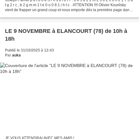
t g 2 r c , b 2 g m m 1 t e 0 o 0 8 1 i h t c · ATTENTION !!!! Olivier Kourilsky
vient de frapper un grand coup et nous emporte dès la première page dans
les coulisses...
LE 9 NOVEMBRE à ELANCOURT (78) de 10h à
18h
Publié le 31/10/2025 à 12:43
Par
auka
JE VOUS ATTENDRAI AVEC MES AMIS !