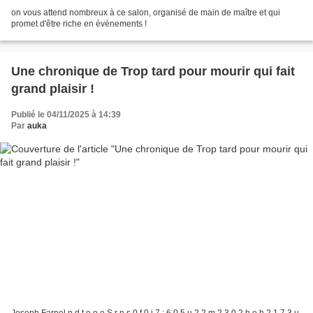
on vous attend nombreux à ce salon, organisé de main de maître et qui
promet d'être riche en événements !
Une chronique de Trop tard pour mourir qui fait
grand plaisir !
Publié le 04/11/2025 à 14:39
Par
auka
Joseph Farnel p d t o o e S r n s 0 f 0 i 7 : 6 0 5 u 2 2 m 2 3 0 2 h o h 2 1 7 3 u