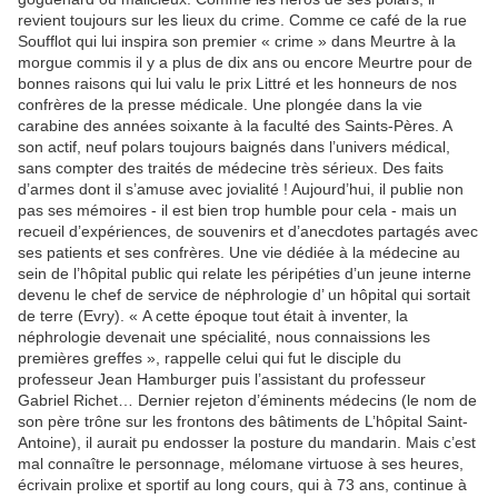
revient toujours sur les lieux du crime. Comme ce café de la rue
Soufflot qui lui inspira son premier « crime » dans Meurtre à la
morgue commis il y a plus de dix ans ou encore Meurtre pour de
bonnes raisons qui lui valu le prix Littré et les honneurs de nos
confrères de la presse médicale. Une plongée dans la vie
carabine des années soixante à la faculté des Saints-Pères. A
son actif, neuf polars toujours baignés dans l’univers médical,
sans compter des traités de médecine très sérieux. Des faits
d’armes dont il s’amuse avec jovialité ! Aujourd’hui, il publie non
pas ses mémoires - il est bien trop humble pour cela - mais un
recueil d’expériences, de souvenirs et d’anecdotes partagés avec
ses patients et ses confrères. Une vie dédiée à la médecine au
sein de l’hôpital public qui relate les péripéties d’un jeune interne
devenu le chef de service de néphrologie d’ un hôpital qui sortait
de terre (Evry). « A cette époque tout était à inventer, la
néphrologie devenait une spécialité, nous connaissions les
premières greffes », rappelle celui qui fut le disciple du
professeur Jean Hamburger puis l’assistant du professeur
Gabriel Richet… Dernier rejeton d’éminents médecins (le nom de
son père trône sur les frontons des bâtiments de L’hôpital Saint-
Antoine), il aurait pu endosser la posture du mandarin. Mais c’est
mal connaître le personnage, mélomane virtuose à ses heures,
écrivain prolixe et sportif au long cours, qui à 73 ans, continue à