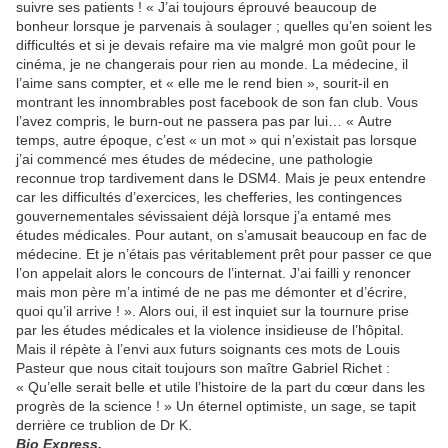
suivre ses patients ! « J’ai toujours éprouvé beaucoup de
bonheur lorsque je parvenais à soulager ; quelles qu’en soient les
difficultés et si je devais refaire ma vie malgré mon goût pour le
cinéma, je ne changerais pour rien au monde. La médecine, il
l’aime sans compter, et « elle me le rend bien », sourit-il en
montrant les innombrables post facebook de son fan club. Vous
l’avez compris, le burn-out ne passera pas par lui… « Autre
temps, autre époque, c’est « un mot » qui n’existait pas lorsque
j’ai commencé mes études de médecine, une pathologie
reconnue trop tardivement dans le DSM4. Mais je peux entendre
car les difficultés d’exercices, les chefferies, les contingences
gouvernementales sévissaient déjà lorsque j’a entamé mes
études médicales. Pour autant, on s’amusait beaucoup en fac de
médecine. Et je n’étais pas véritablement prêt pour passer ce que
l’on appelait alors le concours de l’internat. J’ai failli y renoncer
mais mon père m’a intimé de ne pas me démonter et d’écrire,
quoi qu’il arrive ! ». Alors oui, il est inquiet sur la tournure prise
par les études médicales et la violence insidieuse de l’hôpital.
Mais il répète à l’envi aux futurs soignants ces mots de Louis
Pasteur que nous citait toujours son maître Gabriel Richet :
« Qu’elle serait belle et utile l’histoire de la part du cœur dans les
progrès de la science ! » Un éternel optimiste, un sage, se tapit
derrière ce trublion de Dr K.
Bio Express.