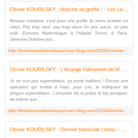
Olivier KOURILSKY : Marche ou greffe ! - Les Lectures de l'Oncle Paul
Bonjour madame, c'est pour une greffe Je viens acheter un
cœur, Pas trop neuf, pas trop vieux Un peu sucré, un peu
salé, Exinstas Néphrologue à l'hôpital Tenon, à Paris,
Séverine Dombre pos...
http://leslecturesdelonclepaul.over-blog.com/2018/01/olivier-kourilsky-marche-ou-greffe.html
Olivier KOURILSKY : L'étrange Halloween de M. Léo. - Les Lectures de l'Oncle Paul
Je ne suis pas superstitieux, ça porte malheur ! Encore une
opération qui tombe à l'eau, pour Léo, le trafiquant de
drogue superstitieux. L'intrusion de la police le fait paniquer,
de même que...
http://leslecturesdelonclepaul.over-blog.com/2016/04/olivier-kourilsky-l-etrange-halloween-de-m-leo.html
Olivier KOURILSKY : Dernier homicide connu. - Les Lectures de l'Oncle Paul