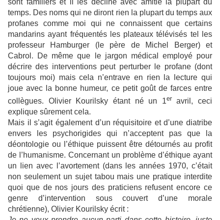
sont familiers et il les décline avec amitié la plupart du
temps. Des noms qui ne diront rien la plupart du temps aux
profanes comme moi qui ne connaissent que certains
mandarins ayant fréquentés les plateaux télévisés tel les
professeur Hamburger (le père de Michel Berger) et
Cabrol. De même que le jargon médical employé pour
décrire des interventions peut perturber le profane (dont
toujours moi) mais cela n’entrave en rien la lecture qui
joue avec la bonne humeur, ce petit goût de farces entre
er
collègues. Olivier Kourilsky étant né un 1
avril, ceci
explique sûrement cela.
Mais il s’agit également d’un réquisitoire et d’une diatribe
envers les psychorigides qui n’acceptent pas que la
déontologie ou l’éthique puissent être détournés au profit
de l’humanisme. Concernant un problème d’éthique ayant
un lien avec l’avortement (dans les années 1970, c’était
non seulement un sujet tabou mais une pratique interdite
quoi que de nos jours des praticiens refusent encore ce
genre d’intervention sous couvert d’une morale
chrétienne), Olivier Kourilsky écrit :
Je ne veux prendre aucun parti dans cette histoire, juste