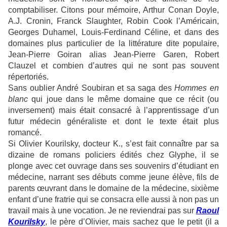
comptabiliser. Citons pour mémoire, Arthur Conan Doyle,
A.J. Cronin, Franck Slaughter, Robin Cook l’Américain,
Georges Duhamel, Louis-Ferdinand Céline, et dans des
domaines plus particulier de la littérature dite populaire,
Jean-Pierre Goiran alias Jean-Pierre Garen, Robert
Clauzel et combien d’autres qui ne sont pas souvent
répertoriés.
Sans oublier André Soubiran et sa saga des
Hommes en
blanc
qui joue dans le même domaine que ce récit (ou
inversement) mais était consacré à l’apprentissage d’un
futur médecin généraliste et dont le texte était plus
romancé.
Si Olivier Kourilsky, docteur K., s’est fait connaître par sa
dizaine de romans policiers édités chez Glyphe, il se
plonge avec cet ouvrage dans ses souvenirs d’étudiant en
médecine, narrant ses débuts comme jeune élève, fils de
parents œuvrant dans le domaine de la médecine, sixième
enfant d’une fratrie qui se consacra elle aussi à non pas un
travail mais à une vocation. Je ne reviendrai pas sur
Raoul
Kourilsky
, le père d’Olivier, mais sachez que le petit (il a