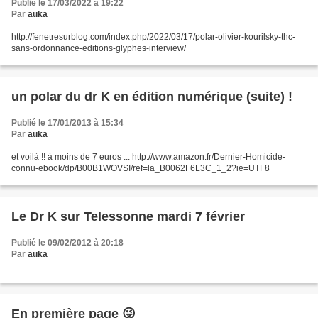
Publié le 17/03/2022 à 19:22
Par
auka
http://fenetresurblog.com/index.php/2022/03/17/polar-olivier-kourilsky-thc-
sans-ordonnance-editions-glyphes-interview/
un polar du dr K en édition numérique (suite) !
Publié le 17/01/2013 à 15:34
Par
auka
et voilà !! à moins de 7 euros ... http://www.amazon.fr/Dernier-Homicide-
connu-ebook/dp/B00B1WOVSI/ref=la_B0062F6L3C_1_2?ie=UTF8
Le Dr K sur Telessonne mardi 7 février
Publié le 09/02/2012 à 20:18
Par
auka
En première page 😜