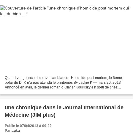
Quand vengeance rime avec ambiance : Homicide post mortem, le 6ème
polar du Dr K n’a pas attendu le printemps By Jackie K — mars 20, 2013
Annoncé en avril, le dernier roman d’Olivier Kourilsky est sorti de chez
l’imprimeur avec un peu d’avance pour la...
une chronique dans le Journal International de
Médecine (JIM plus)
Publié le 07/04/2013 à 09:22
Par
auka