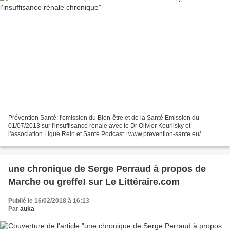
Prévention Santé: l'emission du Bien-être et de la Santé Emission du
01/07/2013 sur l'insuffisance rénale avec le Dr Olivier Kourilsky et
l'association Ligue Rein et Santé Podcast : www.prevention-sante.eu/
podcast/ linsuffisance-renale-avec-l e-dr-olivier-kourilsky-et-...
une chronique de Serge Perraud à propos de
Marche ou greffe! sur Le Littéraire.com
Publié le 16/02/2018 à 16:13
Par
auka