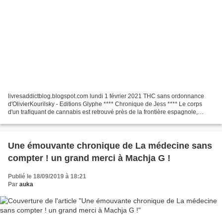
livresaddictblog.blogspot.com lundi 1 février 2021 THC sans ordonnance
d'OlivierKourilsky - Editions Glyphe **** Chronique de Jess **** Le corps
d'un trafiquant de cannabis est retrouvé près de la frontière espagnole,
affreusement mutilé. Or, l'individu,...
Une émouvante chronique de La médecine sans
compter ! un grand merci à Machja G !
Publié le 18/09/2019 à 18:21
Par
auka