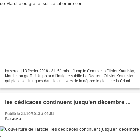
by serge | 13 février 2018 · 8 h 51 min ↓ Jump to Comments Olivier Kourilsky,
Marche ou greffe ! Un polar à l’intrigue subtile Le Doc teur Oli vier Kou rilsky
qui place ses intrigues dans les uni vers de la néphro lo gie et de la Cri mi
nelle connaît...
les dédicaces continuent jusqu'en décembre ...
Publié le 21/10/2013 à 06:51
Par
auka