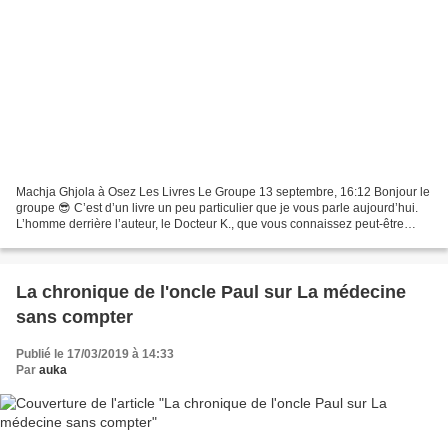
Machja Ghjola à Osez Les Livres Le Groupe 13 septembre, 16:12 Bonjour le
groupe 😎 C’est d’un livre un peu particulier que je vous parle aujourd’hui.
L’homme derrière l’auteur, le Docteur K., que vous connaissez peut-être
déjà... « Autobiographie, chronique...
La chronique de l'oncle Paul sur La médecine
sans compter
Publié le 17/03/2019 à 14:33
Par
auka