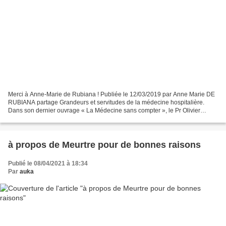
Merci à Anne-Marie de Rubiana ! Publiée le 12/03/2019 par Anne Marie DE
RUBIANA partage Grandeurs et servitudes de la médecine hospitalière.
Dans son dernier ouvrage « La Médecine sans compter », le Pr Olivier
Kourilsky, ancien chef de service de néphrologie,...
à propos de Meurtre pour de bonnes raisons
Publié le 08/04/2021 à 18:34
Par
auka