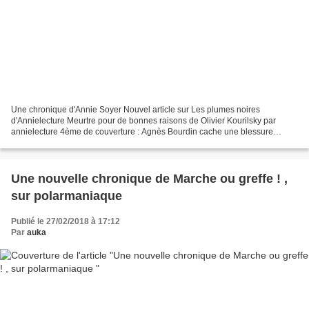
Une chronique d'Annie Soyer Nouvel article sur Les plumes noires
d'Annielecture Meurtre pour de bonnes raisons de Olivier Kourilsky par
annielecture 4ème de couverture : Agnès Bourdin cache une blessure
profonde. Elle n'a jamais connu son père, mort pendant...
Une nouvelle chronique de Marche ou greffe ! ,
sur polarmaniaque
Publié le 27/02/2018 à 17:12
Par
auka