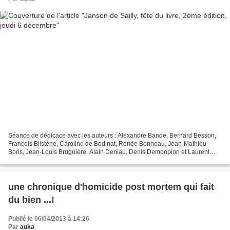
Séance de dédicace avec les auteurs : Alexandre Bande, Bernard Besson,
François Blistène, Caroline de Bodinat, Renée Bonneau, Jean-Mathieu
Boris, Jean-Louis Bruguière, Alain Deniau, Denis Demonpion et Laurent
Léger, Gérard Desanges, Viviane du Castel,...
une chronique d'homicide post mortem qui fait
du bien ...!
Publié le 06/04/2013 à 14:26
Par
auka